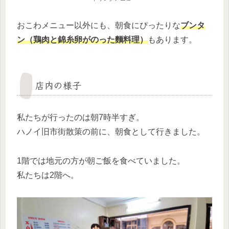
おこわメニュー以外にも、朝食にぴったりな
ブンタ
ン（
鶏肉
と
錦糸卵
が
のった
麵料理）
もあります。
店内の様子
私たちが行ったのは朝7時半すぎ。
ハノイ旧市街散策の前に、朝食として行きました。
1階では地元の方が朝ご飯を食べていました。
私たちは2階へ。