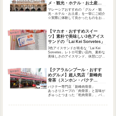
メ・観光・ホテル・お土産」
一挙大公開！
マレーシアおすすめの「グルメ・観
光・ホテル・お土産」を一挙にご紹介
☆実際に体験して良かったものをお届
けします♪
【マカオ・おすすめスイー
海外旅行
ツ】素朴で美味しい3色アイス
サンドの「Lai Kei Sorvetes」
3色アイスサンドが有名な「Lai Kei
Sorvetes」レトロ可愛い店内、素朴な
美味しさのアイスサンド、休憩にぴっ
たりのお店です。
【クアラルンプール・おすす
海外旅行
めグルメ】超人気店「新峰肉
骨茶（スンホン・バクテ
ー）」
バクテー専門店「新峰肉骨茶」
あっさりスープの「肉骨茶」と旨味が
ぎゅっとつまった「乾肉骨茶」、バク
テーを食べるならココで決まり！