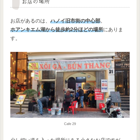
お店の場所
お店があるのは、
ハノイ旧市街の中心部
。
ホアンキエム湖から徒歩約2分ほどの場所
にありま
す。
Cafe 29