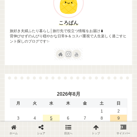
ころぱん
旅好き夫婦ふたり暮らし│旅行先で役立つ情報をお届け🧳
背伸びせずのんびり穏やかな日常☕＆コスパ重視で人生楽しく過ごすヒ
ント探しのブログです✨
2026年8月
月
火
水
木
金
土
日
1
2
3
4
5
6
7
8
9
10
11
12
13
14
15
16
17
18
19
20
21
22
23
ホーム
シェア
目次へ
トップ
サイドバー