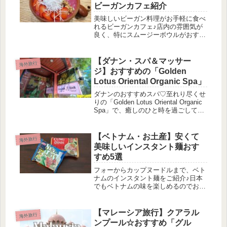
ビーガンカフェ紹介
美味しいビーガン料理がお手軽に食べ
れるビーガンカフェ♪店内の雰囲気が
良く、特にスムージーボウルがおすす
め♡
【ダナン・スパ＆マッサー
海外旅行
ジ】おすすめの「Golden
Lotus Oriental Organic Spa」
ダナンのおすすめスパ♡至れり尽くせ
りの「Golden Lotus Oriental Organic
Spa」で、癒しのひと時を過ごしてみ
ませんか？
【ベトナム・お土産】安くて
海外旅行
美味しいインスタント麺おす
すめ5選
フォーからカップヌードルまで、ベト
ナムのインスタント麺をご紹介♪日本
でもベトナムの味を楽しめるのでおす
すめです。
【マレーシア旅行】クアラル
海外旅行
ンプール☆おすすめ「グル