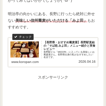
がってみてはいかがでしょうか( ^ω^ )
明治亭の向かいにある、長野に行ったら絶対に外せ
ない
美味しい信州蕎麦がいただける「みよ田」
もお
すすめです。
【長野県・おすすめ蕎麦屋】長野駅直結
の「そば処 みよ田」メニュー紹介と実食
レビュー
長野駅ビル「MIDORI」に入っている美味しいお
蕎麦屋さん。長野県出身の私がおすすめしたい
名店です。
2026.04.16
www.koropan.com
スポンサーリンク