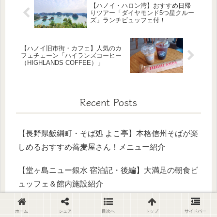
【ハノイ・ハロン湾】おすすめ日帰
りツアー「ダイヤモンド5つ星クルー
ズ」ランチビュッフェ付！
【ハノイ旧市街・カフェ】人気のカ
フェチェーン「ハイランズコーヒー
（HIGHLANDS COFFEE）」
Recent Posts
【長野県飯綱町・そば処 よこ亭】本格信州そばが楽
しめるおすすめ蕎麦屋さん！メニュー紹介
【堂ヶ島ニュー銀水 宿泊記・後編】大満足の朝食ビ
ュッフェ＆館内施設紹介
【堂ヶ島ニュー銀水 宿泊記・前編】大満足の夕食ビ
ホーム
シェア
目次へ
トップ
サイドバー