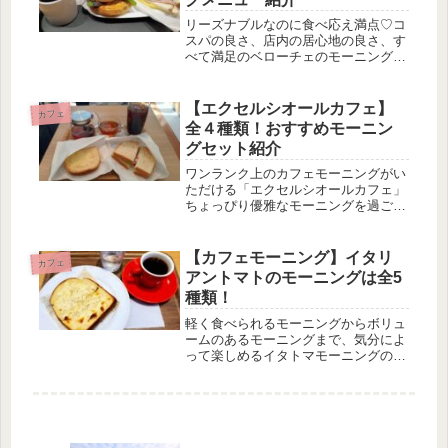
リーズナブルなのに食べ応え満点♡コ
スパの良さ、店内の居心地の良さ、す
べて満足のベローチェのモーニング紹
介です。
【エクセルシオールカフェ】
カフェ
全４種類！おすすめモーニン
グセット紹介
ワンランク上のカフェモーニングがい
ただける「エクセルシオールカフェ」
ちょっぴり優雅なモーニングを過ごし
方におすすめ♪
【カフェモーニング】イタリ
カフェ
アントマトのモーニングは全5
種類！
軽く食べられるモーニングからボリュ
ームのあるモーニングまで、気分によ
って楽しめるイタトマモーニングのご
紹介です。