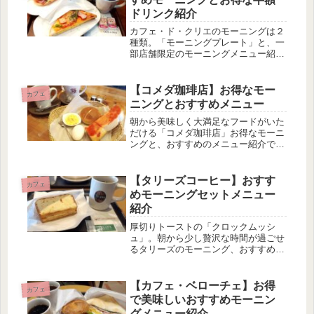
ドリンク紹介
カフェ・ド・クリエのモーニングは２
種類。「モーニングプレート」と、一
部店舗限定のモーニングメニュー紹介
です。
【コメダ珈琲店】お得なモー
カフェ
ニングとおすすめメニュー
朝から美味しく大満足なフードがいた
だける「コメダ珈琲店」お得なモーニ
ングと、おすすめのメニュー紹介です
♪
【タリーズコーヒー】おすす
カフェ
めモーニングセットメニュー
紹介
厚切りトーストの「クロックムッシ
ュ」。朝から少し贅沢な時間が過ごせ
るタリーズのモーニング、おすすめで
す。
【カフェ・ベローチェ】お得
カフェ
で美味しいおすすめモーニン
グメニュー紹介