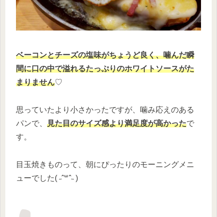
ベーコンとチーズの塩味がちょうど良く、噛んだ瞬
間に口の中で溢れるたっぷりのホワイトソースがた
まりません
♡
思っていたより小さかったですが、噛み応えのある
パンで、
見た目のサイズ感より満足度が高かった
で
す。
目玉焼きものって、朝にぴったりのモーニングメニ
ューでした( ˶ˆ꒳ˆ˵ )