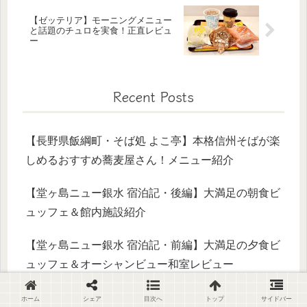
【ゼッテリア】モーニングメニュー
と話題のチュロを実食！正直レビュ
ー
Recent Posts
【長野県飯綱町・そば処 よこ亭】本格信州そばが楽
しめるおすすめ蕎麦屋さん！メニュー紹介
【堂ヶ島ニュー銀水 宿泊記・後編】大満足の朝食ビ
ュッフェ＆館内施設紹介
【堂ヶ島ニュー銀水 宿泊記・前編】大満足の夕食ビ
ュッフェ＆オーシャンビュー和室レビュー
【長野県・長野駅直結】ソースカツ丼がおすすめの
ホーム
シェア
目次へ
トップ
サイドバー