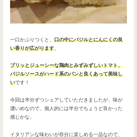
一口かぶりつくと、
口の中にバジル
と
にんにくの良
い香りが広がります
。
プリッとジューシーな鶏肉とみずみずしいトマト、
バジルソースがハード系のパンと良くあって美味し
い
です！
今回は半分ずつシェアしていただきましたが、味が
濃いめなので、個人的には半分でちょうど良かった
感じかな。
イタリアンな味わいが存分に楽しめる一品なので、