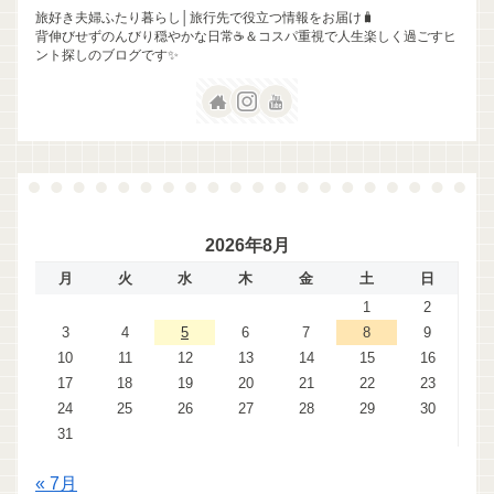
旅好き夫婦ふたり暮らし│旅行先で役立つ情報をお届け🧳
背伸びせずのんびり穏やかな日常☕＆コスパ重視で人生楽しく過ごすヒ
ント探しのブログです✨
2026年8月
月
火
水
木
金
土
日
1
2
3
4
5
6
7
8
9
10
11
12
13
14
15
16
17
18
19
20
21
22
23
24
25
26
27
28
29
30
31
« 7月