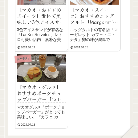
【マカオ・おすすめ
【マカオ・スイー
スイーツ】素朴で美
ツ】おすすめエッグ
味しい3色アイスサン
タルト「Margaret’s
ドの「Lai Kei
cafe e Nata」
3色アイスサンドが有名な
エッグタルトの有名店「マ
Sorvetes」
「Lai Kei Sorvetes」レト
ーガレット カフェ・エ・
ロ可愛い店内、素朴な美味
ナタ」卵の味が濃厚で、な
しさのアイスサンド、休憩
めらかなカスタードクリー
2024.07.17
2024.07.15
にぴったりのお店です。
ムとサクッサクのパイ生地
が美味しかったです！
海外旅行
【マカオ・グルメ】
おすすめポークチョ
ップバーガー「Cafe
Kam Ma Lon」
マカオグルメ「ポークチョ
ップバーガー」がとっても
美味しい、『カフェ カム
マロン』のご紹介♪とにか
2024.07.13
く美味しいのでおすすめで
す♡