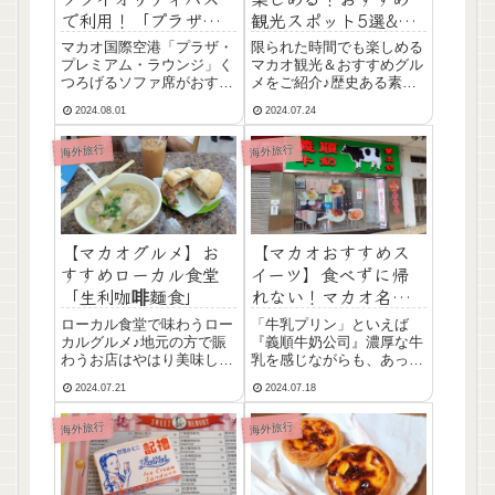
で利用！「プラザ・
観光スポット5選&グ
プレミアム・ラウン
ルメ紹介
マカオ国際空港「プラザ・
限られた時間でも楽しめる
ジ」紹介
プレミアム・ラウンジ」く
マカオ観光＆おすすめグル
つろげるソファ席がおすす
メをご紹介♪歴史ある素敵
め♪フードは特に、ヌード
な街並みと地元の美味しい
2024.08.01
2024.07.24
ルが美味しかった！
グルメを、ぜひお楽しみく
ださい。
海外旅行
海外旅行
【マカオグルメ】お
【マカオおすすめス
すすめローカル食堂
イーツ】食べずに帰
「生利咖啡麵食」
れない！マカオ名物
「義順牛奶公司の牛
ローカル食堂で味わうロー
「牛乳プリン」といえば
乳プリン」
カルグルメ♪地元の方で賑
『義順牛奶公司』濃厚な牛
わうお店はやはり美味しか
乳を感じながらも、あっさ
った！店内の雰囲気も抜群
りとした甘さが美味しい♡
2024.07.21
2024.07.18
な「生利咖啡麵食」おすす
蒸し暑いマカオでおすすめ
めです。
のスイーツです。
海外旅行
海外旅行