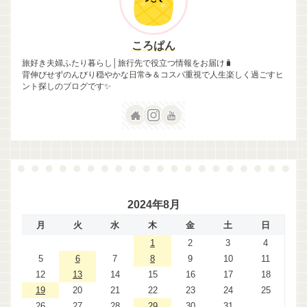
ころぱん
旅好き夫婦ふたり暮らし│旅行先で役立つ情報をお届け🧳
背伸びせずのんびり穏やかな日常☕＆コスパ重視で人生楽しく過ごすヒ
ント探しのブログです✨
2024年8月
月
火
水
木
金
土
日
1
2
3
4
5
6
7
8
9
10
11
12
13
14
15
16
17
18
19
20
21
22
23
24
25
26
27
28
29
30
31