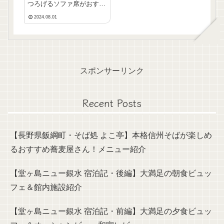
つろげるソファ席がおすす
め♪フードは特に、ヌード
2024.08.01
ルが美味しかった！
スポンサーリンク
Recent Posts
【長野県飯綱町・そば処 よこ亭】本格信州そばが楽しめ
るおすすめ蕎麦屋さん！メニュー紹介
【堂ヶ島ニュー銀水 宿泊記・後編】大満足の朝食ビュッ
フェ＆館内施設紹介
【堂ヶ島ニュー銀水 宿泊記・前編】大満足の夕食ビュッ