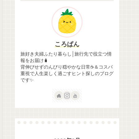
ころぱん
旅好き夫婦ふたり暮らし│旅行先で役立つ情
報をお届け🧳
背伸びせずのんびり穏やかな日常☕＆コスパ
重視で人生楽しく過ごすヒント探しのブログ
です✨