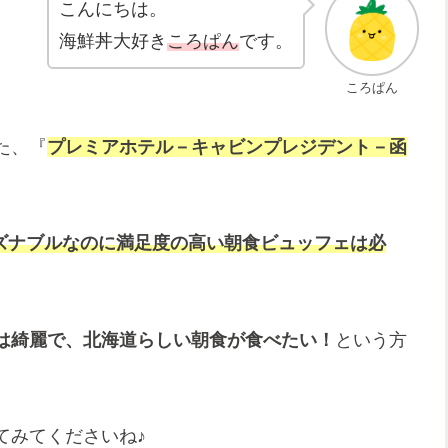
こんにちは。
海鮮丼大好き
ころぱん
です。
ころぱん
た、『
プレミアホテル
－
キャビンプレジデント
－
函
ズナブルなのに満足度の高い朝食ビュッフェは必
は綺麗で、北海道らしい朝食が食べたい！
という方
てみてくださいね♪