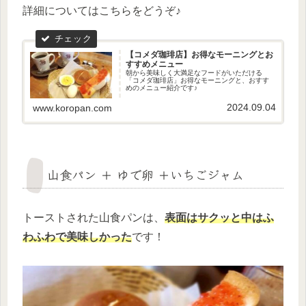
詳細についてはこちらをどうぞ♪
【コメダ珈琲店】お得なモーニングとお
すすめメニュー
朝から美味しく大満足なフードがいただける
「コメダ珈琲店」お得なモーニングと、おすす
めのメニュー紹介です♪
2024.09.04
www.koropan.com
山食パン ＋ ゆで卵 ＋いちごジャム
トーストされた山食パンは、
表面はサクッと中はふ
わふわで
美味しかった
です！