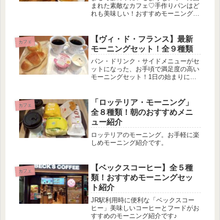
まれた素敵なカフェ♡手作りパンはど
れも美味しい！おすすめモーニング紹
介です。
【ヴィ・ド・フランス】最新
カフェ
モーニングセット！全９種類
パン・ドリンク・サイドメニューがセ
ットになった、お手頃で満足度の高い
モーニングセット！1日の始まりにい
かがでしょうか♪
「ロッテリア・モーニング」
カフェ
全８種類！朝のおすすめメニ
ュー紹介
ロッテリアのモーニング。お手軽に楽
しめモーニング紹介です。
【ベックスコーヒー】全５種
カフェ
類！おすすめモーニングセッ
ト紹介
JR駅利用時に便利な「ベックスコー
ヒー」美味しいコーヒーとフードがお
すすめのモーニング紹介です♪