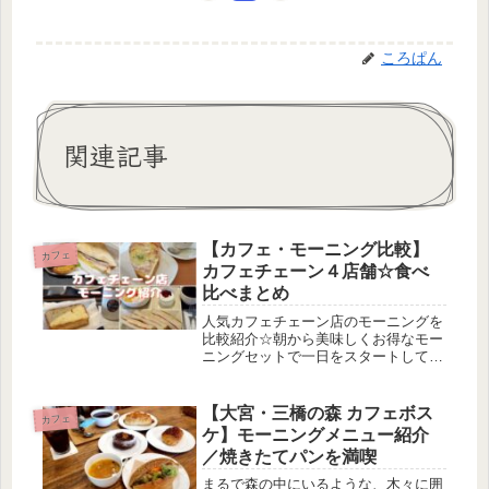
ころぱん
関連記事
【カフェ・モーニング比較】
カフェ
カフェチェーン４店舗☆食べ
比べまとめ
人気カフェチェーン店のモーニングを
比較紹介☆朝から美味しくお得なモー
ニングセットで一日をスタートしてみ
ませんか？
【大宮・三橋の森 カフェボス
カフェ
ケ】モーニングメニュー紹介
／焼きたてパンを満喫
まるで森の中にいるような、木々に囲