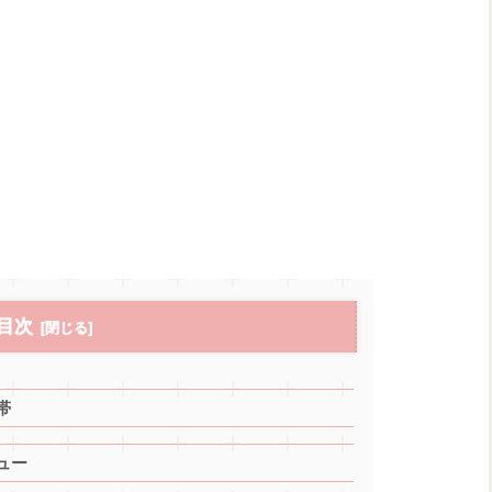
目次
帯
ュー