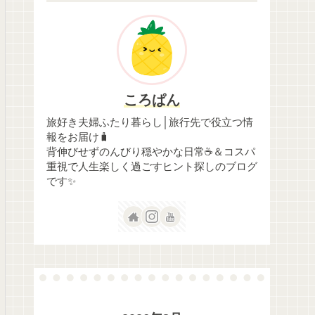
ころぱん
旅好き夫婦ふたり暮らし│旅行先で役立つ情
報をお届け🧳
背伸びせずのんびり穏やかな日常☕＆コスパ
重視で人生楽しく過ごすヒント探しのブログ
です✨